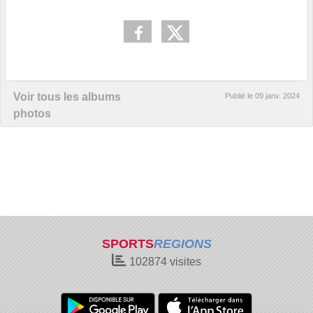
Voir tous les albums
Publié le
09 janv. 2024
photos
SPORTS
REGIONS
102874
visites