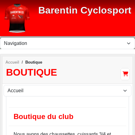
Panneau de gestion des cookies
Barentin Cyclosport
Accueil
Boutique
BOUTIQUE
Boutique du club
Nous avons des chaussettes, cuissards 3/4 et