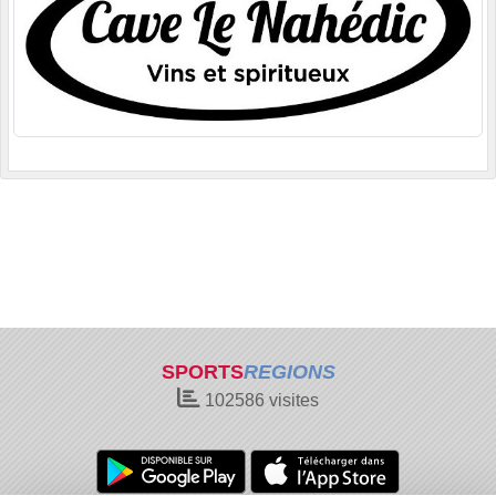
SPORTS
REGIONS
102586
visites