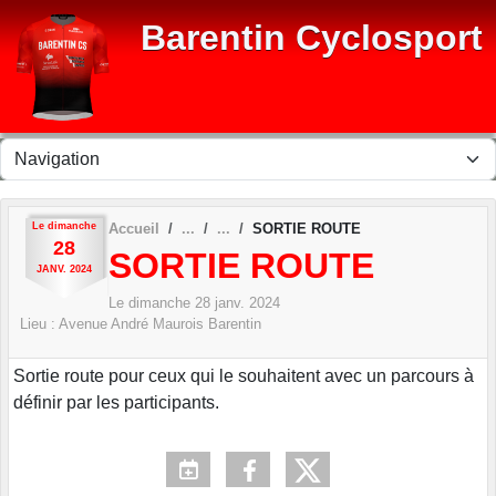
Panneau de gestion des cookies
Barentin Cyclosport
Le
dimanche
Accueil
SORTIE ROUTE
28
SORTIE ROUTE
JANV.
2024
Le
dimanche
28
janv.
2024
Lieu :
Avenue André Maurois
Barentin
Sortie route pour ceux qui le souhaitent avec un parcours à
définir par les participants.