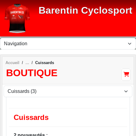
Panneau de gestion des cookies
Barentin Cyclosport
Accueil
Cuissards
BOUTIQUE
Cuissards
2 nouveautés :