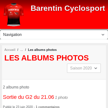
Panneau de gestion des cookies
Barentin Cyclosport
Accueil
Les albums photos
LES ALBUMS PHOTOS
2 albums photo
Sortie du G2 du 21.06
1 photo
Publié le
23 juin 2020
-
1
commentaires