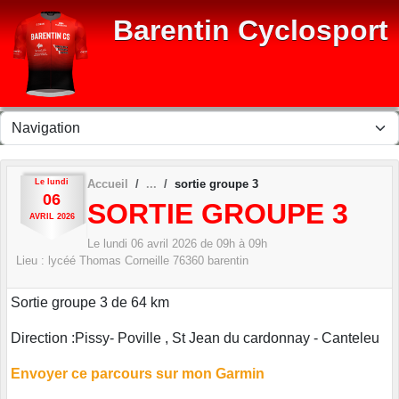
Panneau de gestion des cookies
Barentin Cyclosport
Le
lundi
Accueil
sortie groupe 3
06
SORTIE GROUPE 3
AVRIL
2026
Le
lundi
06
avril
2026
de 09h à 09h
Lieu :
lycéé Thomas Corneille
76360
barentin
Sortie groupe 3 de 64 km
Direction :Pissy- Poville , St Jean du cardonnay - Canteleu
Envoyer ce parcours sur mon Garmin