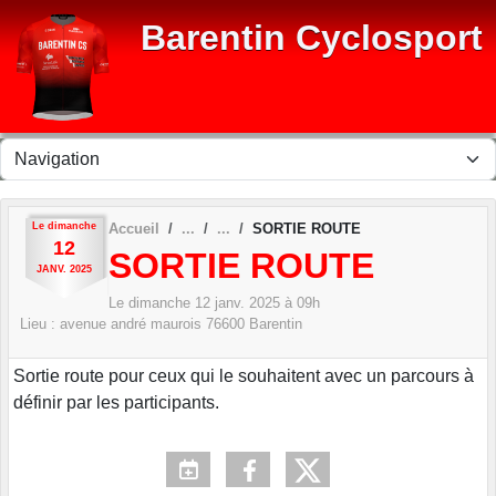
Panneau de gestion des cookies
Barentin Cyclosport
Le
dimanche
Accueil
SORTIE ROUTE
12
SORTIE ROUTE
JANV.
2025
Le
dimanche
12
janv.
2025
à 09h
Lieu :
avenue andré maurois
76600
Barentin
Sortie route pour ceux qui le souhaitent avec un parcours à
définir par les participants.