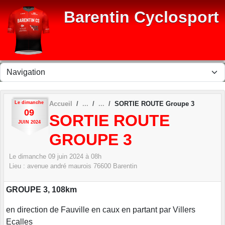
Panneau de gestion des cookies
Barentin Cyclosport
Le
dimanche
Accueil
SORTIE ROUTE Groupe 3
09
SORTIE ROUTE
JUIN
2024
GROUPE 3
Le
dimanche
09
juin
2024
à 08h
Lieu :
avenue andré maurois
76600
Barentin
GROUPE 3, 108km
en direction de Fauville en caux en partant par Villers
Ecalles