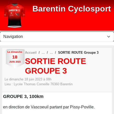
Panneau de gestion des cookies
Barentin Cyclosport
Le
dimanche
Accueil
SORTIE ROUTE Groupe 3
18
SORTIE ROUTE
JUIN
2023
GROUPE 3
Le
dimanche
18
juin
2023
à 08h
Lieu :
Lycée Thomas Corneille
76360
Barentin
GROUPE 3, 100km
en direction de Vascoeuil partant par Pissy-Poville.