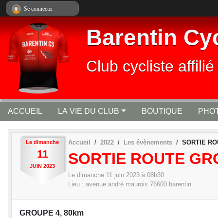
Panneau de gestion des cookies
Se connecter
Barentin Cy
Club cycliste affi
ACCUEIL
LA VIE DU CLUB
BOUTIQUE
PHOT
Accueil
2022
Les évènements
SORTIE RO
Le
dimanche
11
SORTIE ROUTE GR
JUIN
2023
Le
dimanche
11
juin
2023
à 08h30
Lieu :
avenue andré maurois
76600
barentin
GROUPE 4, 80km