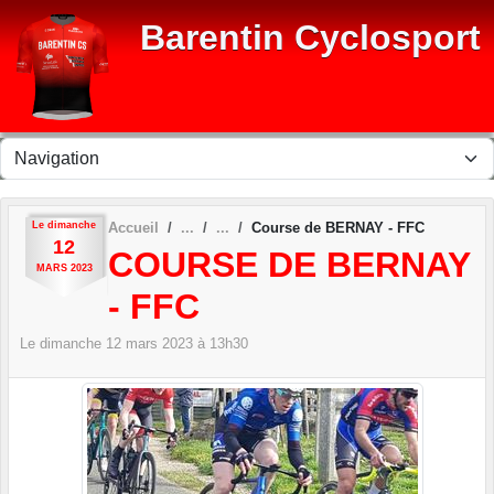
Panneau de gestion des cookies
Barentin Cyclosport
Le
dimanche
Accueil
Course de BERNAY - FFC
12
COURSE DE BERNAY
MARS
2023
- FFC
Le
dimanche
12
mars
2023
à 13h30