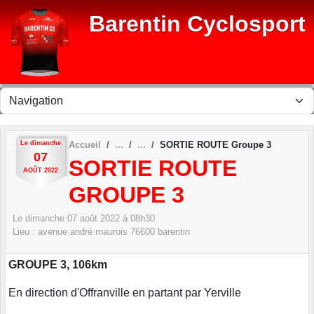
Panneau de gestion des cookies
Barentin Cyclosport
Le
dimanche
Accueil
SORTIE ROUTE Groupe 3
07
SORTIE ROUTE
AOÛT
2022
GROUPE 3
Le
dimanche
07
août
2022
à 08h30
Lieu :
avenue andré maurois
76600
barentin
GROUPE 3, 106km
En direction d'Offranville en partant par Yerville