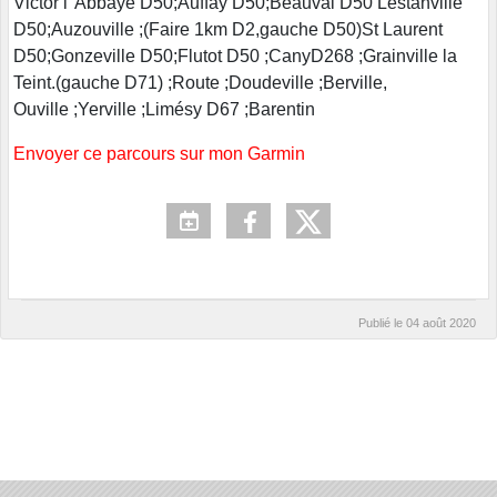
Victor l' Abbaye D50;Auffay D50;Beauval D50 Lestanville
D50;Auzouville ;(Faire 1km D2,gauche D50)St Laurent
D50;Gonzeville D50;Flutot D50 ;CanyD268 ;Grainville la
Teint.(gauche D71) ;Route ;Doudeville ;Berville,
Ouville ;Yerville ;Limésy D67 ;Barentin
Envoyer ce parcours sur mon Garmin
Publié le
04 août 2020