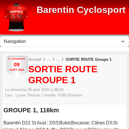
Panneau de gestion des cookies
Barentin Cyclosport
Le
dimanche
Accueil
SORTIE ROUTE Groupe 1
09
SORTIE ROUTE
AOÛT
2020
GROUPE 1
Le
dimanche
09
août
2020
à 08h30
Lieu :
Lycée Thomas Corneille
76360
Barentin
GROUPE 1, 116km
Barentin D22 St Aust ; D53;Butot;Bocasse; Clères D3;St